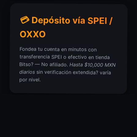
💳 Depósito vía SPEI /
OXXO
Fondea tu cuenta en minutos con
transferencia SPEI o efectivo en tienda
Bitso? — No afiliado.
Hasta $10,000 MXN
diarios
sin verificación extendida? varía
por nivel.
🔐 KYC desde CDMX