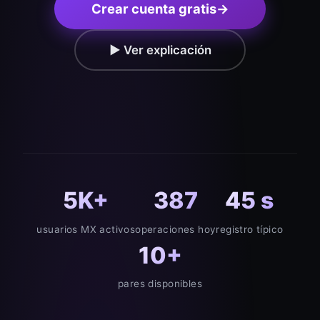
Crear cuenta gratis
→
▶ Ver explicación
5K+
387
45 s
usuarios MX activos
operaciones hoy
registro típico
10+
pares disponibles