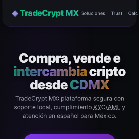
◈
TradeCrypt
MX
Soluciones
Trust
Calc
Compra, vende e
intercambia
cripto
desde
CDMX
TradeCrypt MX: plataforma segura con
soporte local, cumplimiento
KYC
/
AML
y
atención en español para México.